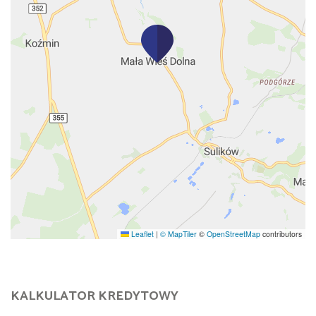
Leaflet
|
© MapTiler
©
OpenStreetMap
contributors
KALKULATOR KREDYTOWY