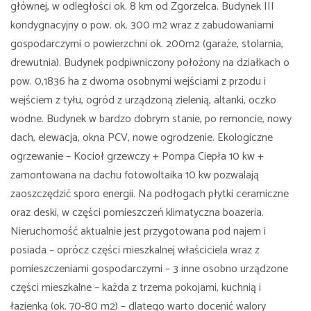
głównej, w odległości ok. 8 km od Zgorzelca. Budynek III
kondygnacyjny o pow. ok. 300 m2 wraz z zabudowaniami
gospodarczymi o powierzchni ok. 200m2 (garaże, stolarnia,
drewutnia). Budynek podpiwniczony położony na działkach o
pow. 0,1836 ha z dwoma osobnymi wejściami z przodu i
wejściem z tyłu, ogród z urządzoną zielenią, altanki, oczko
wodne. Budynek w bardzo dobrym stanie, po remoncie, nowy
dach, elewacja, okna PCV, nowe ogrodzenie. Ekologiczne
ogrzewanie – Kocioł grzewczy + Pompa Ciepła 10 kw +
zamontowana na dachu fotowoltaika 10 kw pozwalają
zaoszczędzić sporo energii. Na podłogach płytki ceramiczne
oraz deski, w części pomieszczeń klimatyczna boazeria.
Nieruchomość aktualnie jest przygotowana pod najem i
posiada – oprócz części mieszkalnej właściciela wraz z
pomieszczeniami gospodarczymi – 3 inne osobno urządzone
części mieszkalne – każda z trzema pokojami, kuchnią i
łazienką (ok. 70-80 m2) – dlatego warto docenić walory