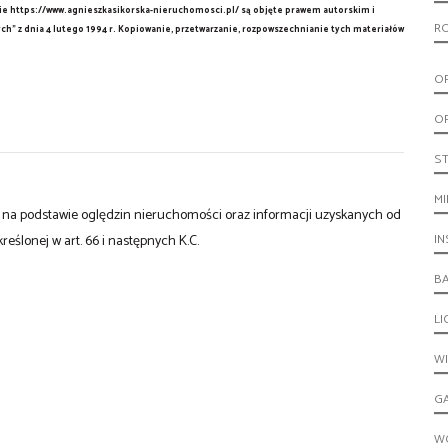
tronie https://www.agnieszkasikorska-nieruchomosci.pl/ są objęte prawem autorskim i
R
h” z dnia 4 lutego 1994 r. Kopiowanie, przetwarzanie, rozpowszechnianie tych materiałów
O
O
S
MI
st na podstawie oględzin nieruchomości oraz informacji uzyskanych od
IN
kreślonej w art. 66 i następnych K.C.
B
L
W
G
W