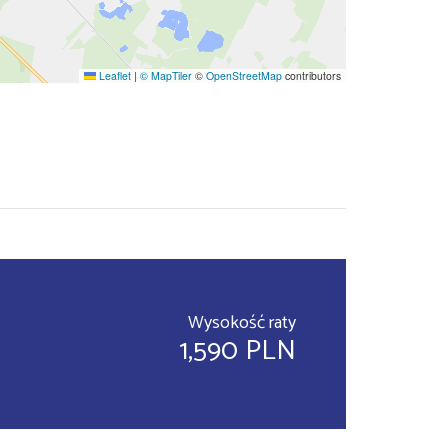
Leaflet
|
© MapTiler
©
OpenStreetMap
contributors
Wysokość raty
1,590 PLN