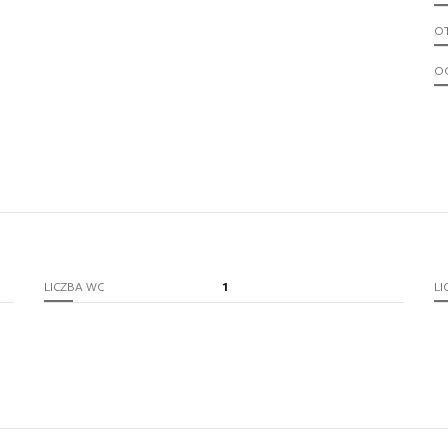
O
O
1
LICZBA WC
LI