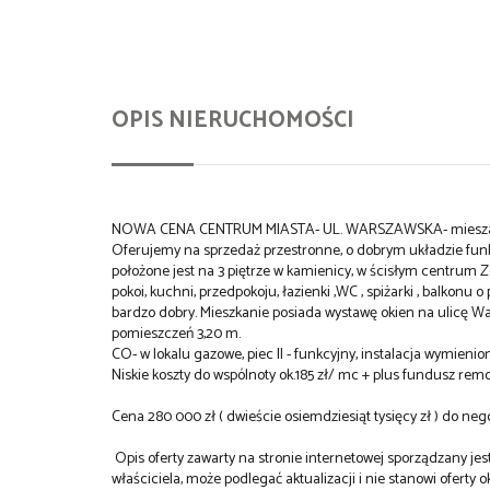
OPIS NIERUCHOMOŚCI
NOWA CENA CENTRUM MIASTA- UL. WARSZAWSKA- mieszaknie d
Oferujemy na sprzedaż przestronne, o dobrym układzie fun
położone jest na 3 piętrze w kamienicy, w ścisłym centrum Zg
pokoi, kuchni, przedpokoju, łazienki ,WC , spiżarki , balkonu
bardzo dobry. Mieszkanie posiada wystawę okien na ulicę Wa
pomieszczeń 3,20 m.
CO- w lokalu gazowe, piec II - funkcyjny, instalacja wymien
Niskie koszty do wspólnoty ok.185 zł/ mc + plus fundusz rem
Cena 280 000 zł ( dwieście osiemdziesiąt tysięcy zł ) do neg
Opis oferty zawarty na stronie internetowej sporządzany je
właściciela, może podlegać aktualizacji i nie stanowi oferty o