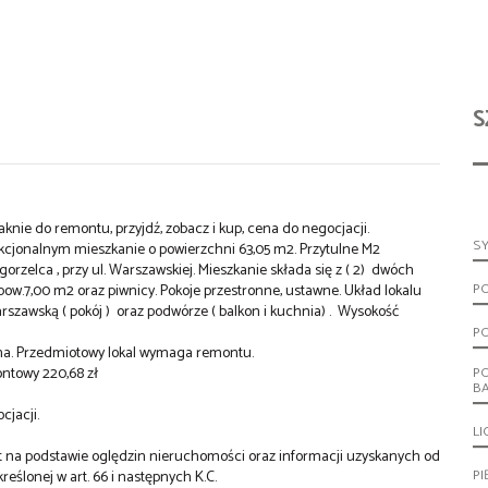
S
o remontu, przyjdź, zobacz i kup, cena do negocjacji.
S
kcjonalnym mieszkanie o powierzchni 63,05 m2. Przytulne M2
orzelca , przy ul. Warszawskiej. Mieszkanie składa się z ( 2) dwóch
P
 o pow.7,00 m2 oraz piwnicy. Pokoje przestronne, ustawne. Układ lokalu
rszawską ( pokój ) oraz podwórze ( balkon i kuchnia) . Wysokość
P
iona. Przedmiotowy lokal wymaga remontu.
ontowy 220,68 zł
P
B
ocjacji.
LI
st na podstawie oględzin nieruchomości oraz informacji uzyskanych od
PI
kreślonej w art. 66 i następnych K.C.