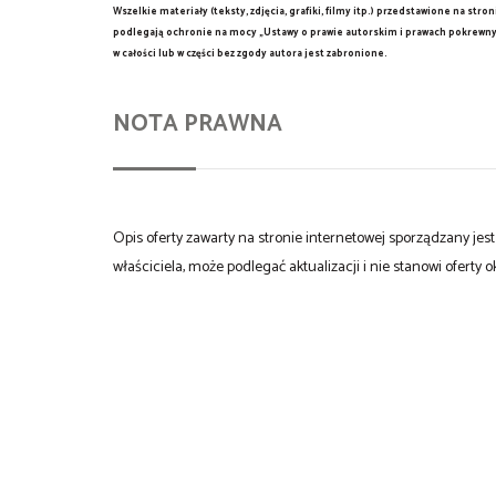
Wszelkie materiały (teksty, zdjęcia, grafiki, filmy itp.) przedstawione na s
podlegają ochronie na mocy „Ustawy o prawie autorskim i prawach pokrewnyc
w całości lub w części bez zgody autora jest zabronione.
NOTA PRAWNA
Opis oferty zawarty na stronie internetowej sporządzany je
właściciela, może podlegać aktualizacji i nie stanowi oferty o