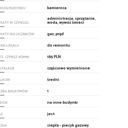
kamienica
ODZAJ BUDYNKU
administracja, sprzątanie,
woda, wywóz śmieci
PŁATY W CZYNSZU
gaz, prąd
PŁATY WG LICZNIKÓW
do remontu
TAN LOKALU
185 PLN
ES. CZYNSZ ADMIN.
częściowo wymienione
STALACJE
średni
ALKON
1
ICZBA BALKONÓW
na inne budynki
IDOK
jest
AZ
ciepła - piecyk gazowy
ODA