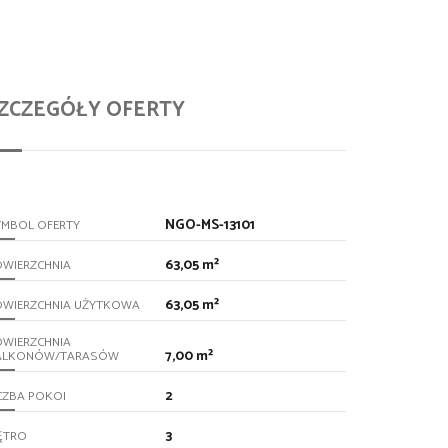
ZCZEGÓŁY OFERTY
NGO-MS-13101
YMBOL OFERTY
63,05 m²
OWIERZCHNIA
63,05 m²
OWIERZCHNIA UŻYTKOWA
OWIERZCHNIA
7,00 m²
ALKONÓW/TARASÓW
2
CZBA POKOI
3
ĘTRO