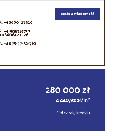
zostaw wiadomość
+48606427526
+48535757710
+48606427526
+48 75-77-52-710
280 000 zł
2
4 440,92 zł/m
Oblicz ratę kredytu